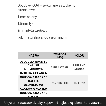
Obudowy OUR – wykonane są z blachy
aluminiowej
1 mm osłony
1,5mm tył
3mm płyta czołowa
kolor naturalna anoda aluminium
WYMIARY
NAZWA
KOLOR
(MM)
OBUDOWA RACK 10
CALI 2U
SREBRNA
250X87X220
ALUMINIOWA
ANODA
CZOŁOWA PŁASKA
OBUDOWA RACK 10
CALI 3U
252/132/130
CZARNY
ALUMINIOWA
CZOŁOWA PŁASKA
OBUDOWA RACK 10
CALI 1U
252X44X230
CZARNY
ALUMINIOWA
Używamy ciasteczek, aby zapewnić najlepszą jakość korzystania
CZOŁOWA PŁASKA