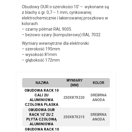
Obudowy OUR o szerokości 10′ – wykonane są
z blachy o gr. 0,7 – 1 mm, cynkowanej
elektrochemicznie i lakierowanej proszkowo w
kolorach:
– czarny półmat RAL 9005
– beżowo-szary (komputerowy) RAL 7032
Wymiary wewnętrzne dla elektroniki:
– szerokość 195mm
– wysokość 81mm
– głębokość 172mm
WYMIARY
NAZWA
KOLOR
(MM)
OBUDOWA RACK 10
CALI 2U
SREBRNA
250X87X220
ALUMINIOWA
ANODA
CZOŁOWA PŁASKA
OBUDOWA OUR
RACK 10′ 2U Z
SREBRNA
250X87X215
PŁYTA CZOŁOWĄ
ANODA
ALUMINIOWA
OBUDOWA RACK 10