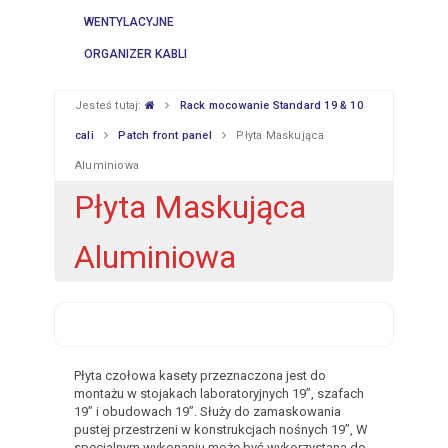
WENTYLACYJNE
ORGANIZER KABLI
Jesteś tutaj:
Rack mocowanie Standard 19 & 10
cali
Patch front panel
Płyta Maskująca
Aluminiowa
Płyta Maskująca
Aluminiowa
Płyta czołowa kasety przeznaczona jest do
montażu w stojakach laboratoryjnych 19”, szafach
19” i obudowach 19”. Służy do zamaskowania
pustej przestrzeni w konstrukcjach nośnych 19”, W
specjalnym wykonaniu może być wykorzystana do