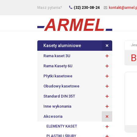
Masz pytania?
(32) 230-08-24
kontakt@armel.p
Kasety aluminiowe
Jes
B
Rama kaset 3U
Rama Kasety 6U
Płytki kasetowe
Obudowy kasetowe
Standard DIN 35T
Inne wykonania
Akcesoria
ELEMENTY KASET
PLASTIKI I ŚRUBY