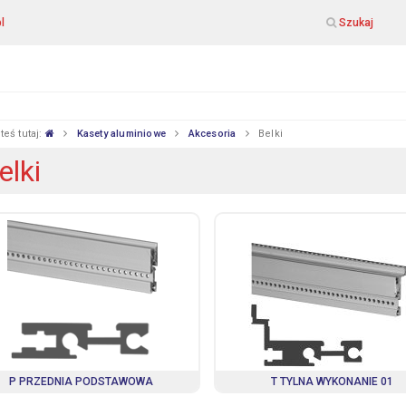
l
Szukaj
teś tutaj:
Kasety aluminiowe
Akcesoria
Belki
elki
P PRZEDNIA PODSTAWOWA
T TYLNA WYKONANIE 01