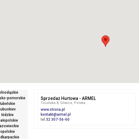
olnośląskie
sko-pomorskie
Sprzedaż Hurtowa - ARMEL
Toruńska 8, Gliwice, Polska
lubelskie
lubuskiev
www.strona.pl
kontakt@armel.pl
łódzkie
tel.
32 307-56-60
ałopolskie
azowieckie
opolskie
dkarpackie