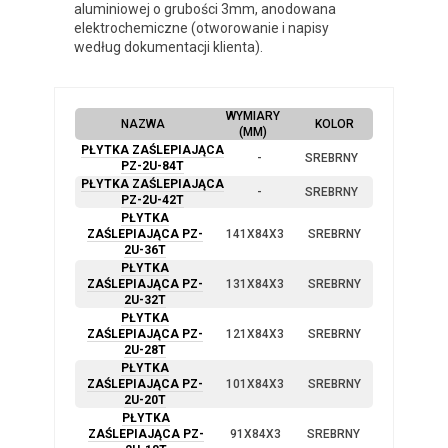
aluminiowej o grubości 3mm, anodowana
elektrochemiczne (otworowanie i napisy
według dokumentacji klienta).
WYMIARY
NAZWA
KOLOR
(MM)
PŁYTKA ZAŚLEPIAJĄCA
-
SREBRNY
PZ-2U-84T
PŁYTKA ZAŚLEPIAJĄCA
-
SREBRNY
PZ-2U-42T
PŁYTKA
ZAŚLEPIAJĄCA PZ-
141X84X3
SREBRNY
2U-36T
PŁYTKA
ZAŚLEPIAJĄCA PZ-
131X84X3
SREBRNY
2U-32T
PŁYTKA
ZAŚLEPIAJĄCA PZ-
121X84X3
SREBRNY
2U-28T
PŁYTKA
ZAŚLEPIAJĄCA PZ-
101X84X3
SREBRNY
2U-20T
PŁYTKA
ZAŚLEPIAJĄCA PZ-
91X84X3
SREBRNY