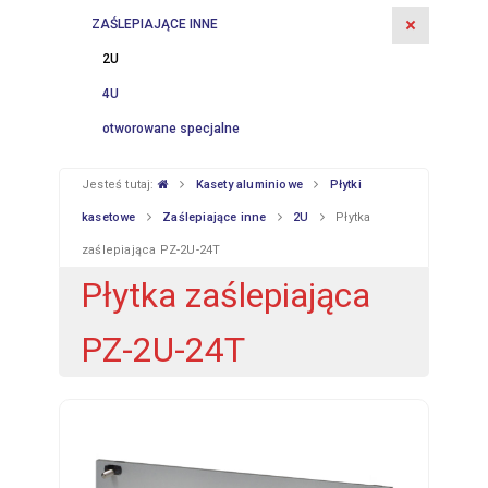
ZAŚLEPIAJĄCE INNE
2U
4U
otworowane specjalne
Jesteś tutaj:
Kasety aluminiowe
Płytki
kasetowe
Zaślepiające inne
2U
Płytka
zaślepiająca PZ-2U-24T
Płytka zaślepiająca
PZ-2U-24T