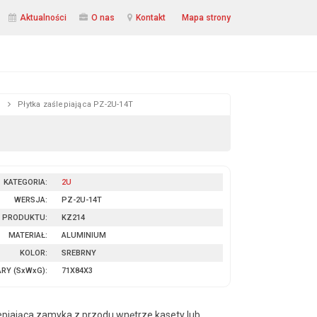
Aktualności
O nas
Kontakt
Mapa strony
U
Płytka zaślepiająca PZ-2U-14T
KATEGORIA:
2U
WERSJA:
PZ-2U-14T
 PRODUKTU:
KZ214
MATERIAŁ:
ALUMINIUM
KOLOR:
SREBRNY
ARY
(SxWxG)
:
71X84X3
epiająca zamyka z przodu wnętrze kasety lub