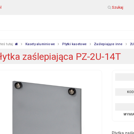
l
Szukaj
teś tutaj:
Kasety aluminiowe
Płytki kasetowe
Zaślepiające inne
2
łytka zaślepiająca PZ-2U-14T
KOD
WYMI
Płytka zaśl