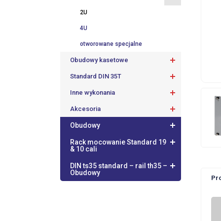
2U
4U
otworowane specjalne
Obudowy kasetowe
Standard DIN 35T
Inne wykonania
Akcesoria
Obudowy
Rack mocowanie Standard 19
& 10 cali
DIN ts35 standard – rail th35 –
Obudowy
Pr