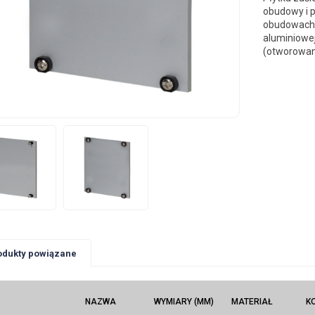
obudowy i 
obudowach 
aluminiowe
(otworowani
odukty powiązane
NAZWA
WYMIARY (MM)
MATERIAŁ
K