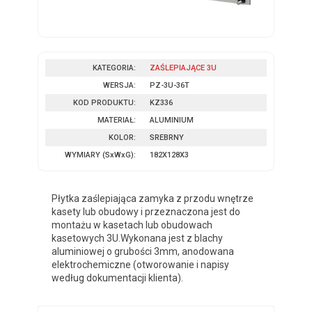
KATEGORIA:
ZAŚLEPIAJĄCE 3U
WERSJA:
PZ-3U-36T
KOD PRODUKTU:
KZ336
MATERIAŁ:
ALUMINIUM
KOLOR:
SREBRNY
WYMIARY
(SxWxG)
:
182X128X3
Płytka zaślepiająca zamyka z przodu wnętrze
kasety lub obudowy i przeznaczona jest do
montażu w kasetach lub obudowach
kasetowych 3U.Wykonana jest z blachy
aluminiowej o grubości 3mm, anodowana
elektrochemiczne (otworowanie i napisy
według dokumentacji klienta).