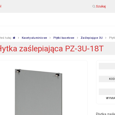
l
Szukaj
teś tutaj:
Kasety aluminiowe
Płytki kasetowe
Zaślepiające 3U
Płyt
łytka zaślepiająca PZ-3U-18T
KOD
WYMI
Płytka zaśl