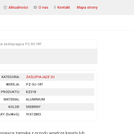
Aktualności
O nas
Kontakt
Mapa strony
ka zaślepiająca PZ-3U-18T
KATEGORIA:
ZAŚLEPIAJĄCE 3U
WERSJA:
PZ-3U-18T
 PRODUKTU:
KZ318
MATERIAŁ:
ALUMINIUM
KOLOR:
SREBRNY
ARY
(SxWxG)
:
91X128X3
epiająca zamyka z przodu wnętrze kasety lub