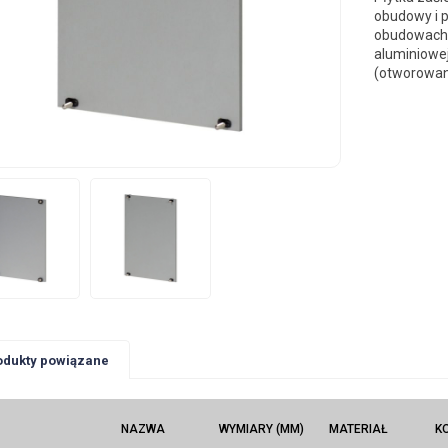
obudowy i 
obudowach 
aluminiowe
(otworowani
odukty powiązane
NAZWA
WYMIARY (MM)
MATERIAŁ
K