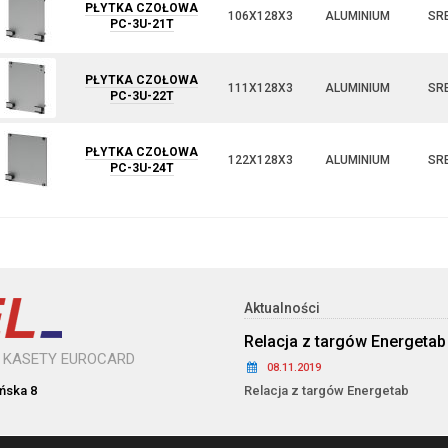
PŁYTKA CZOŁOWA
106X128X3
ALUMINIUM
SR
PC-3U-21T
PŁYTKA CZOŁOWA
111X128X3
ALUMINIUM
SR
PC-3U-22T
PŁYTKA CZOŁOWA
122X128X3
ALUMINIUM
SR
PC-3U-24T
Aktualności
Relacja z targów Energetab
I KASETY EUROCARD
08.11.2019
uńska 8
Relacja z targów Energetab