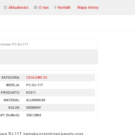
Aktualności
O nas
Kontakt
Mapa strony
czołowa PC-3U-11T
KATEGORIA:
CZOŁOWE 3U
WERSJA:
PC-3U-11T
 PRODUKTU:
KC311
MATERIAŁ:
ALUMINIUM
KOLOR:
SREBRNY
ARY
(SxWxG)
:
55X128X3
łowa 3U-11T zamyka przestrzeń kasety oraz