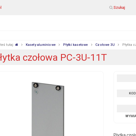
l
Szukaj
teś tutaj:
Kasety aluminiowe
Płytki kasetowe
Czołowe 3U
Płytka 
łytka czołowa PC-3U-11T
KOD
WYMI
Płytka czo