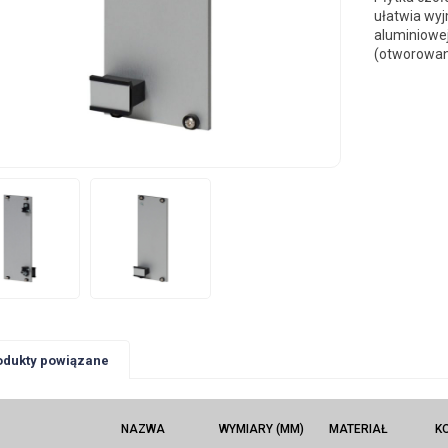
ułatwia wyj
aluminiowe
(otworowani
odukty powiązane
NAZWA
WYMIARY (MM)
MATERIAŁ
K