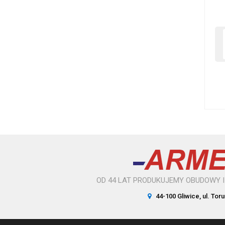
OD 44 LAT PRODUKUJEMY OBUDOWY 
44-100 Gliwice, ul. Tor