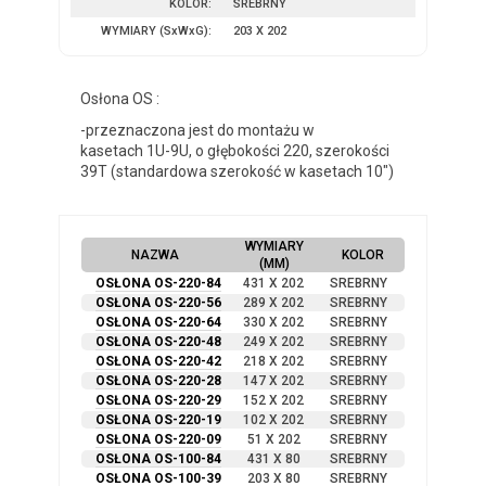
KOLOR:
SREBRNY
WYMIARY
(SxWxG)
:
203 X 202
Osłona OS :
-przeznaczona jest do montażu w
kasetach 1U-9U, o głębokości 220, szerokości
39T (standardowa szerokość w kasetach 10″)
WYMIARY
NAZWA
KOLOR
(MM)
OSŁONA OS-220-84
431 X 202
SREBRNY
OSŁONA OS-220-56
289 X 202
SREBRNY
OSŁONA OS-220-64
330 X 202
SREBRNY
OSŁONA OS-220-48
249 X 202
SREBRNY
OSŁONA OS-220-42
218 X 202
SREBRNY
OSŁONA OS-220-28
147 X 202
SREBRNY
OSŁONA OS-220-29
152 X 202
SREBRNY
OSŁONA OS-220-19
102 X 202
SREBRNY
OSŁONA OS-220-09
51 X 202
SREBRNY
OSŁONA OS-100-84
431 X 80
SREBRNY
OSŁONA OS-100-39
203 X 80
SREBRNY