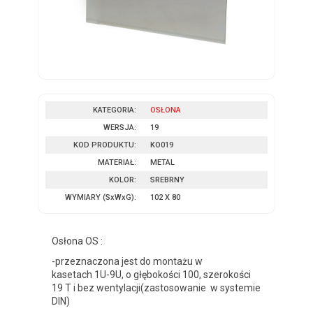
KATEGORIA:
OSŁONA
WERSJA:
19
KOD PRODUKTU:
KO019
MATERIAŁ:
METAL
KOLOR:
SREBRNY
WYMIARY
(SxWxG)
:
102 X 80
Osłona OS :
-przeznaczona jest do montażu w
kasetach 1U-9U, o głębokości 100, szerokości
19 T i bez wentylacji(zastosowanie w systemie
DIN)