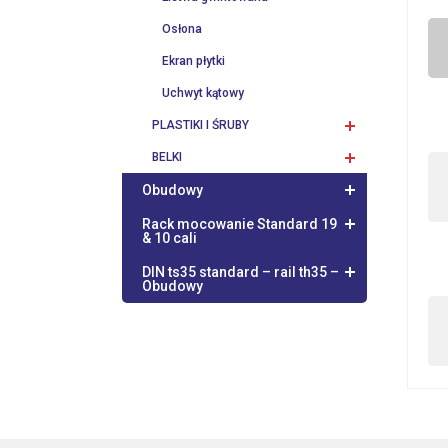
Osłona
Ekran płytki
Uchwyt kątowy
PLASTIKI I ŚRUBY
BELKI
Obudowy
Rack mocowanie Standard 19
& 10 cali
DIN ts35 standard – rail th35 –
Obudowy