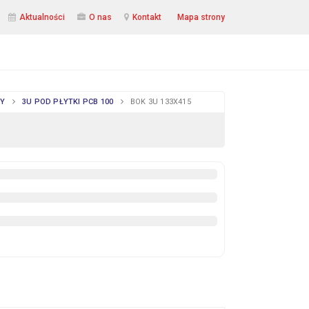
Aktualności
O nas
Kontakt
Mapa strony
TY
3U POD PŁYTKI PCB 100
BOK 3U 133X415