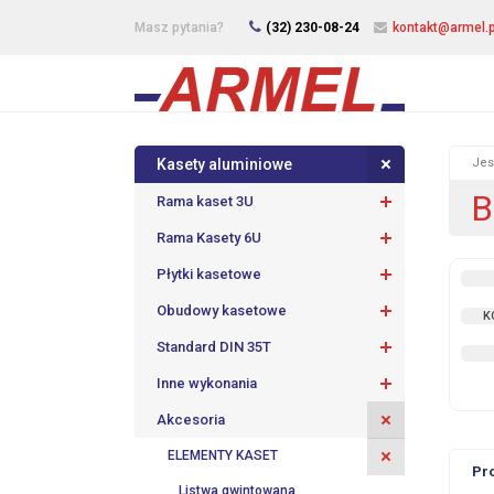
Masz pytania?
(32) 230-08-24
kontakt@armel.p
Kasety aluminiowe
Jes
B
Rama kaset 3U
Rama Kasety 6U
Płytki kasetowe
Obudowy kasetowe
K
Standard DIN 35T
Inne wykonania
Akcesoria
ELEMENTY KASET
Pr
Listwa gwintowana