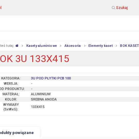
l
Szukaj
teś tutaj:
Kasety aluminiowe
Akcesoria
Elementy kaset
BOK KASE
OK 3U 133X415
KATEGORIA:
3U POD PŁYTKI PCB 100
WERSJA:
-
OD PRODUKTU:
-
MATERIAŁ:
ALUMINIUM
KOLOR:
SREBNA ANODA
WYMIARY
133X415
(SxWxG)
:
odukty powiązane