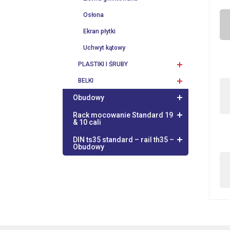
Osłona
Ekran płytki
Uchwyt kątowy
PLASTIKI I ŚRUBY
BELKI
Obudowy
Rack mocowanie Standard 19
& 10 cali
DIN ts35 standard – rail th35 –
Obudowy