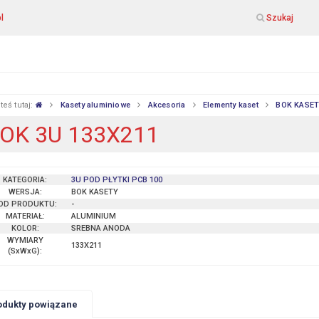
l
Szukaj
teś tutaj:
Kasety aluminiowe
Akcesoria
Elementy kaset
BOK KASE
OK 3U 133X211
KATEGORIA:
3U POD PŁYTKI PCB 100
WERSJA:
BOK KASETY
OD PRODUKTU:
-
MATERIAŁ:
ALUMINIUM
KOLOR:
SREBNA ANODA
WYMIARY
133X211
(SxWxG)
:
odukty powiązane