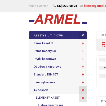
Masz pytania?
(32) 230-08-24
kontakt@armel.p
Kasety aluminiowe
Jes
B
Rama kaset 3U
Rama Kasety 6U
Płytki kasetowe
Obudowy kasetowe
K
Standard DIN 35T
Inne wykonania
Akcesoria
ELEMENTY KASET
Pr
Listwa gwintowana