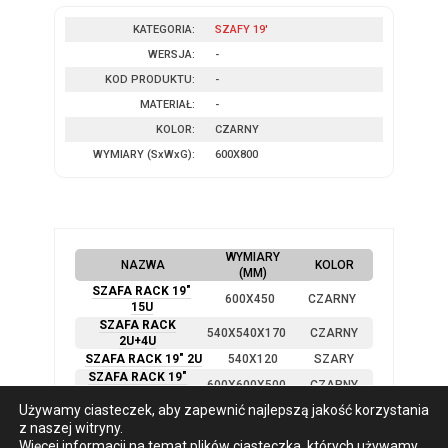
KATEGORIA:
SZAFY 19'
WERSJA:
-
KOD PRODUKTU:
-
MATERIAŁ:
-
KOLOR:
CZARNY
WYMIARY
(SxWxG)
:
600X800
WYMIARY
NAZWA
KOLOR
(MM)
SZAFA RACK 19″
600X450
CZARNY
15U
SZAFA RACK
540X540X170
CZARNY
2U+4U
SZAFA RACK 19″ 2U
540X120
SZARY
SZAFA RACK 19″
600X600X500
CZARNY
9U
Używamy ciasteczek, aby zapewnić najlepszą jakość korzystania
SZAFA 19″ 27U
600X1000
CZARNY
z naszej witryny.
SZAFA 19″ 18U
600X1000
CZARNY
Więcej informacji na temat plików ciasteczka, których używamy,
SZAFA 19″ 12U
600X450
CZARNY