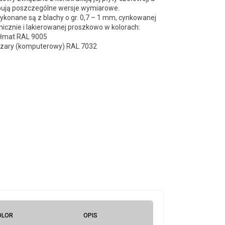
ępują poszczególne wersje wymiarowe.
konane są z blachy o gr. 0,7 – 1 mm, cynkowanej
icznie i lakierowanej proszkowo w kolorach:
ółmat RAL 9005
zary (komputerowy) RAL 7032
OLOR
OPIS