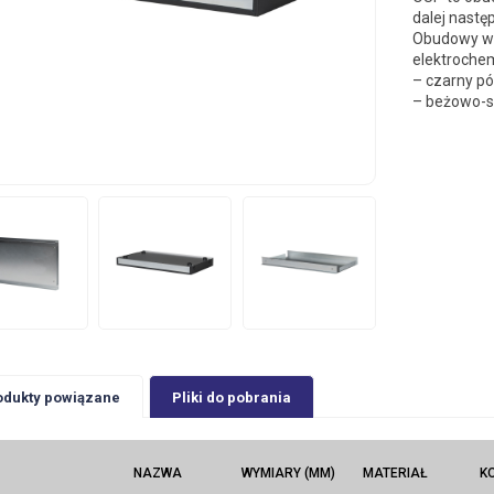
dalej nast
Obudowy wy
elektrochem
– czarny p
– beżowo-s
odukty powiązane
Pliki do pobrania
NAZWA
WYMIARY (MM)
MATERIAŁ
K