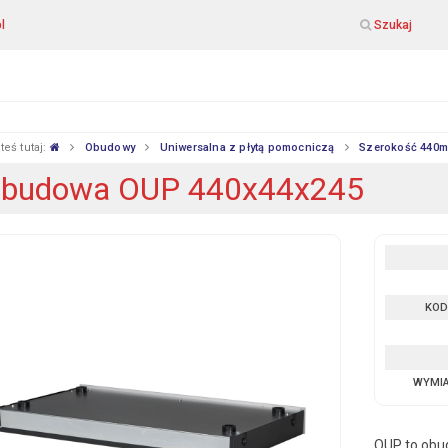
l
Szukaj
teś tutaj:
Obudowy
Uniwersalna z płytą pomocniczą
Szerokość 440
budowa OUP 440x44x245
KOD
WYMI
OUP to obud