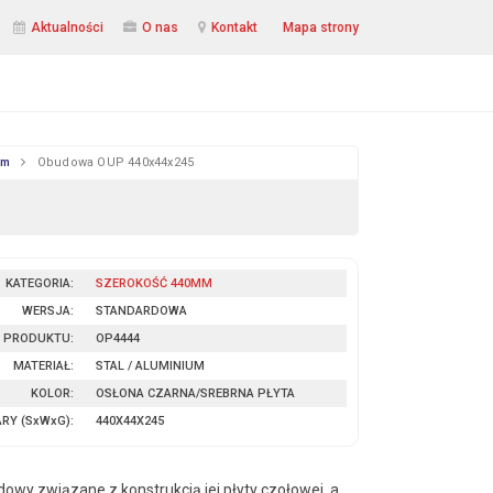
Aktualności
O nas
Kontakt
Mapa strony
mm
Obudowa OUP 440x44x245
KATEGORIA:
SZEROKOŚĆ 440MM
WERSJA:
STANDARDOWA
 PRODUKTU:
OP4444
MATERIAŁ:
STAL / ALUMINIUM
KOLOR:
OSŁONA CZARNA/SREBRNA PŁYTA
ARY
(SxWxG)
:
440X44X245
owy związane z konstrukcją jej płyty czołowej, a