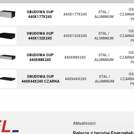
OS
OBUDOWA OUP
STAL /
440X177X245
CZARNA
440X177X245
ALUMINIUM
P
OS
OBUDOWA OUP
STAL /
440X132X245
CZARNA
440X132X245
ALUMINIUM
P
OS
OBUDOWA OUP
STAL /
440X88X245
CZARNA
440X88X245
ALUMINIUM
P
OS
OBUDOWA OUP
STAL /
440X44X245
CZARN
440X44X245 CZARNA
ALUMINIUM
P
Aktualności
Relacja z targów Energetab