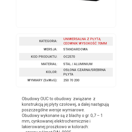
UNIWERSALNA Z PŁYTĄ
KATEGORIA:
CEOWNIK WYSOKOŚĆ 70MM
WERSJA:
STANDARDOWA
KOD PRODUKTU:
OC2570
MATERIAŁ:
STAL / ALUMINIUM
OSŁONA CZARNA/SREBRNA
KOLOR:
PŁYTA
WYMIARY
(SxWxG)
:
250 70 200
Obudowy OUC to obudowy związane z
konstrukcją jej płyty czołowej, a dalej następują
poszczególne wersje wymiarowe.
Obudowy wykonane są z blachy o gr. 0,7 – 1
mm, cynkowanej elektrochemicznie i
lakierowanej proszkowo w kolorach: