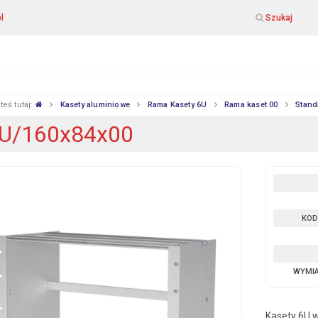
l
Szukaj
teś tutaj:
Kasety aluminiowe
Rama Kasety 6U
Rama kaset 00
Stand
U/160x84x00
KOD
WYMI
Kasety 6U 