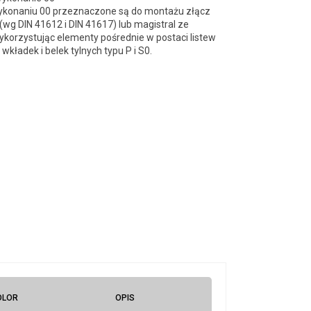
ykonaniu 00 przeznaczone są do montażu złącz
(wg DIN 41612 i DIN 41617) lub magistral ze
korzystując elementy pośrednie w postaci listew
wkładek i belek tylnych typu P i S0.
OLOR
OPIS