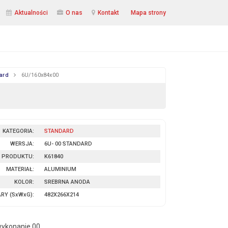
Aktualności
O nas
Kontakt
Mapa strony
ard
6U/160x84x00
KATEGORIA:
STANDARD
WERSJA:
6U- 00 STANDARD
 PRODUKTU:
K61840
MATERIAŁ:
ALUMINIUM
KOLOR:
SREBRNA ANODA
ARY
(SxWxG)
:
482X266X214
wykonanie 00