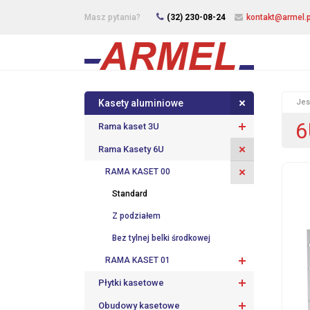
Masz pytania?
(32) 230-08-24
kontakt@armel.p
Kasety aluminiowe
Jes
6
Rama kaset 3U
Rama Kasety 6U
RAMA KASET 00
Standard
Z podziałem
Bez tylnej belki środkowej
RAMA KASET 01
Płytki kasetowe
Obudowy kasetowe