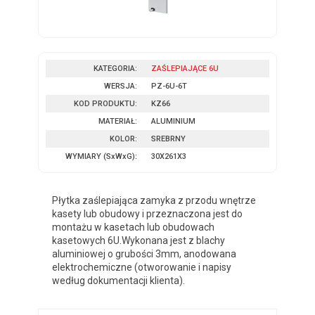
KATEGORIA:
ZAŚLEPIAJĄCE 6U
WERSJA:
PZ-6U-6T
KOD PRODUKTU:
KZ66
MATERIAŁ:
ALUMINIUM
KOLOR:
SREBRNY
WYMIARY
(SxWxG)
:
30X261X3
Płytka zaślepiająca zamyka z przodu wnętrze
kasety lub obudowy i przeznaczona jest do
montażu w kasetach lub obudowach
kasetowych 6U.Wykonana jest z blachy
aluminiowej o grubości 3mm, anodowana
elektrochemiczne (otworowanie i napisy
według dokumentacji klienta).