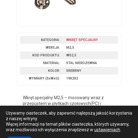
KATEGORIA:
WKRĘT SPECJALNY
WERSJA:
M2,5
KOD PRODUKTU:
WS2,5
MATERIAŁ:
STAL NIERDZEWNA
KOLOR:
SREBRNY
WYMIARY
(SxWxG)
:
19X2X2
Wkręt specjalny M2,5 – mocowany wraz z
przepustem w płytkach czołowych(PC) i
zaślepiających(PZ)
Używamy ciasteczek, aby zapewnić najlepszą jakość korzystania
z naszej witryny.
Więcej informacji na temat plików ciasteczka, których używamy,
oraz możliwości ich wyłączenia znajdziesz w
ustawieniach
.
WYMIARY
NAZWA
KOLOR
(MM)