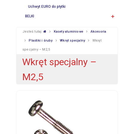
Uchwyt EURO do płytki
BELKI
Jesteś tutaj:
Kasety aluminiowe
Akcesoria
Plastiki i śruby
Wkręt specjalny
Wkręt
specjalny – M2,5
Wkręt specjalny –
M2,5